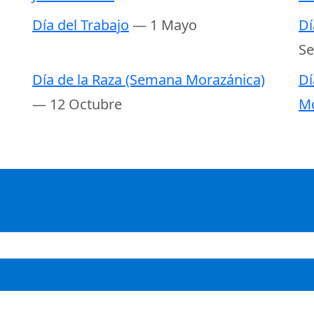
Día del Trabajo
— 1 Mayo
Dí
Se
Día de la Raza (Semana Morazánica)
Dí
— 12 Octubre
Mo