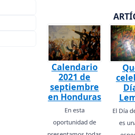
ARTÍ
Calendario
Qu
2021 de
cele
septiembre
Dí
en Honduras
Lem
En esta
El Día 
oportunidad de
es un
presentamos todas
espec