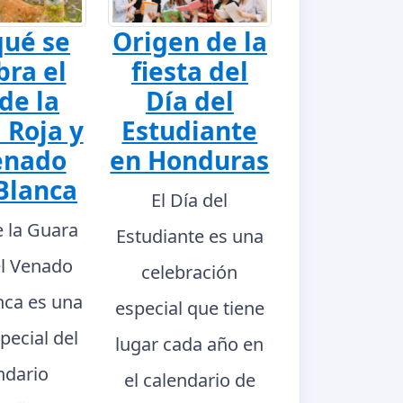
qué se
Origen de la
bra el
fiesta del
de la
Día del
 Roja y
Estudiante
enado
en Honduras
Blanca
El Día del
e la Guara
Estudiante es una
el Venado
celebración
nca es una
especial que tiene
pecial del
lugar cada año en
ndario
el calendario de