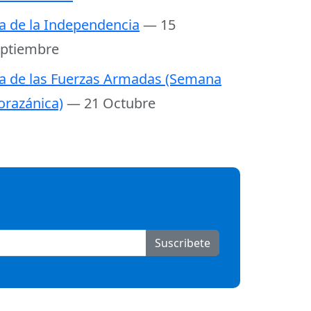
a de la Independencia
— 15
ptiembre
a de las Fuerzas Armadas (Semana
razánica)
— 21 Octubre
Suscribete