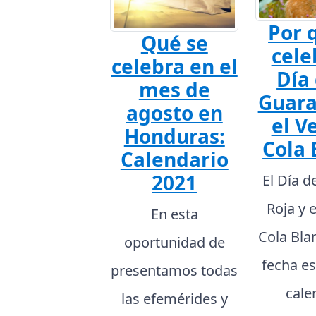
Por 
Qué se
cele
celebra en el
Día 
mes de
Guara
agosto en
el V
Honduras:
Cola 
Calendario
2021
El Día d
Roja y 
En esta
Cola Bla
oportunidad de
fecha es
presentamos todas
cale
las efemérides y