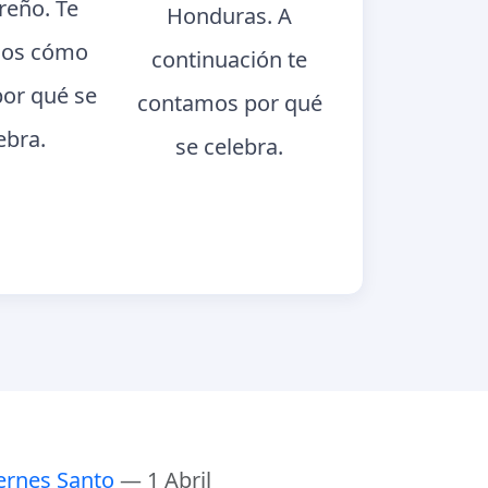
eño. Te
Honduras. A
os cómo
continuación te
por qué se
contamos por qué
ebra.
se celebra.
ernes Santo
— 1 Abril