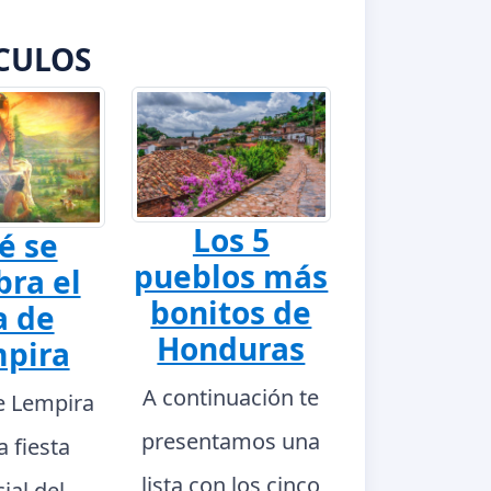
CULOS
Los 5
é se
pueblos más
bra el
bonitos de
a de
Honduras
pira
A continuación te
de Lempira
presentamos una
a fiesta
lista con los cinco
ial del