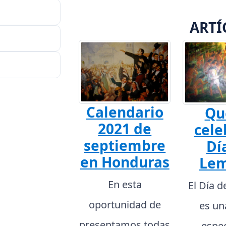
ARTÍ
Calendario
Qu
2021 de
cele
septiembre
Dí
en Honduras
Lem
En esta
El Día 
oportunidad de
es un
presentamos todas
espec