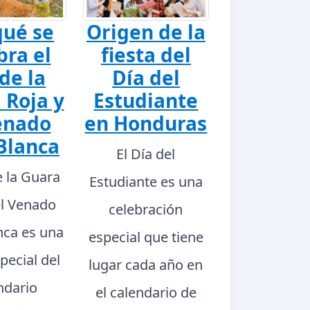
qué se
Origen de la
bra el
fiesta del
de la
Día del
 Roja y
Estudiante
enado
en Honduras
Blanca
El Día del
e la Guara
Estudiante es una
el Venado
celebración
nca es una
especial que tiene
pecial del
lugar cada año en
ndario
el calendario de