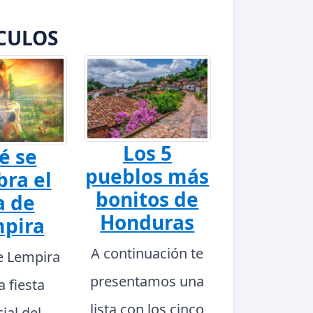
CULOS
Los 5
é se
pueblos más
bra el
bonitos de
a de
Honduras
pira
A continuación te
de Lempira
presentamos una
a fiesta
lista con los cinco
ial del