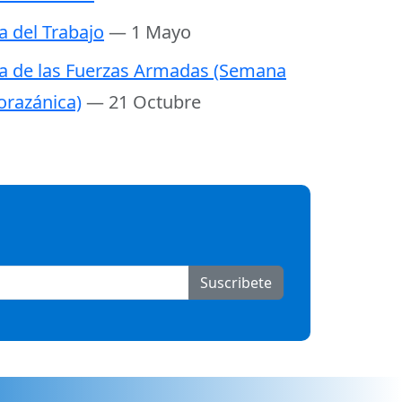
a del Trabajo
— 1 Mayo
a de las Fuerzas Armadas (Semana
razánica)
— 21 Octubre
Suscribete