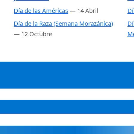
Día de las Américas
— 14 Abril
Dí
Día de la Raza (Semana Morazánica)
Dí
— 12 Octubre
Mo