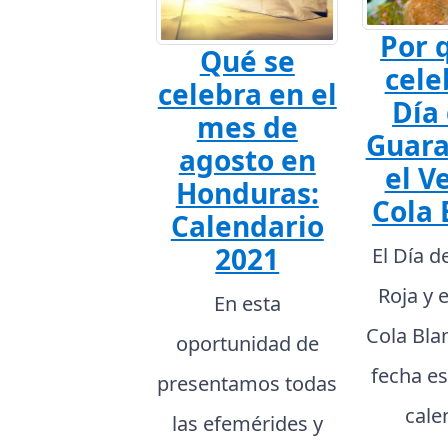
Por 
Qué se
cele
celebra en el
Día 
mes de
Guara
agosto en
el V
Honduras:
Cola 
Calendario
2021
El Día d
Roja y 
En esta
Cola Bla
oportunidad de
fecha es
presentamos todas
cale
las efemérides y