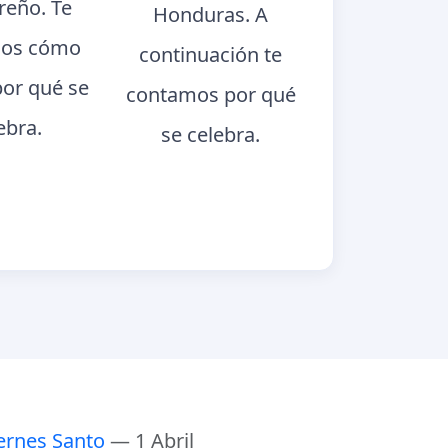
eño. Te
Honduras. A
os cómo
continuación te
por qué se
contamos por qué
ebra.
se celebra.
ernes Santo
— 1 Abril