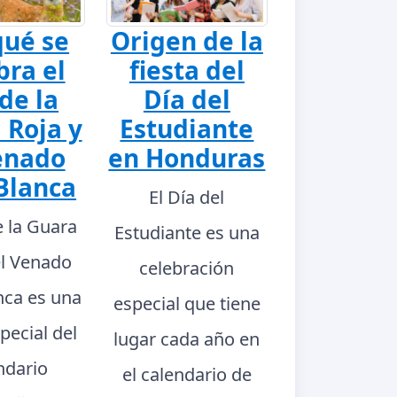
qué se
Origen de la
bra el
fiesta del
de la
Día del
 Roja y
Estudiante
enado
en Honduras
Blanca
El Día del
e la Guara
Estudiante es una
el Venado
celebración
nca es una
especial que tiene
pecial del
lugar cada año en
ndario
el calendario de