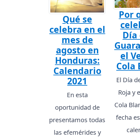
Por 
Qué se
cele
celebra en el
Día 
mes de
Guara
agosto en
el V
Honduras:
Cola 
Calendario
2021
El Día d
Roja y 
En esta
Cola Bla
oportunidad de
fecha es
presentamos todas
cale
las efemérides y