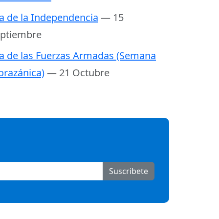
a de la Independencia
— 15
ptiembre
a de las Fuerzas Armadas (Semana
razánica)
— 21 Octubre
Suscribete