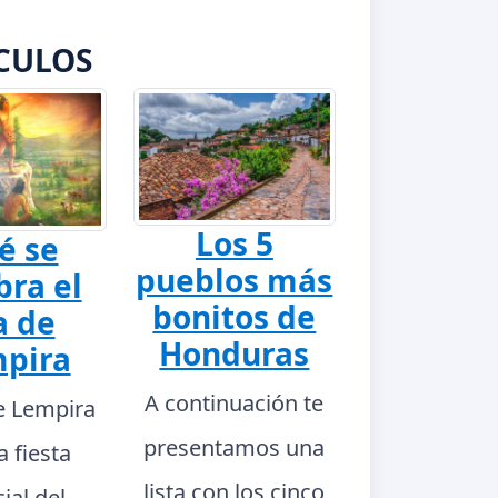
CULOS
Los 5
é se
pueblos más
bra el
bonitos de
a de
Honduras
pira
A continuación te
de Lempira
presentamos una
a fiesta
lista con los cinco
ial del