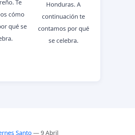
eño. Te
Honduras. A
os cómo
continuación te
por qué se
contamos por qué
ebra.
se celebra.
ernes Santo
— 9 Abril