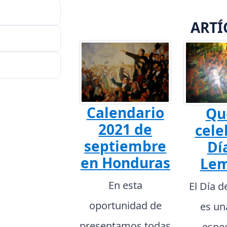
ARTÍ
Calendario
Qu
2021 de
cele
septiembre
Dí
en Honduras
Lem
En esta
El Día 
oportunidad de
es un
presentamos todas
espec