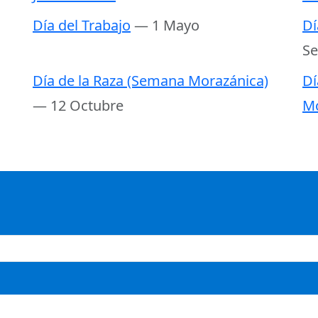
Día del Trabajo
— 1 Mayo
Dí
Se
Día de la Raza (Semana Morazánica)
Dí
— 12 Octubre
Mo