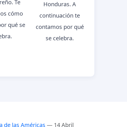
eño. Te
Honduras. A
os cómo
continuación te
por qué se
contamos por qué
ebra.
se celebra.
a de las Américas
— 14 Abril