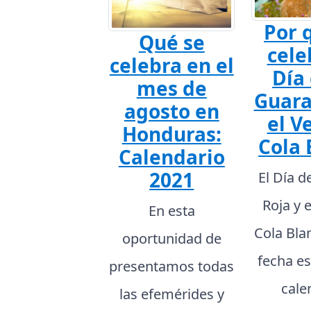
Por 
Qué se
cele
celebra en el
Día 
mes de
Guara
agosto en
el V
Honduras:
Cola 
Calendario
2021
El Día d
Roja y 
En esta
Cola Bla
oportunidad de
fecha es
presentamos todas
cale
las efemérides y