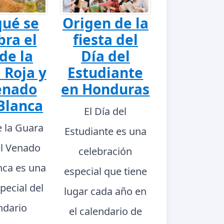
qué se
Origen de la
bra el
fiesta del
de la
Día del
 Roja y
Estudiante
enado
en Honduras
Blanca
El Día del
e la Guara
Estudiante es una
el Venado
celebración
nca es una
especial que tiene
pecial del
lugar cada año en
ndario
el calendario de