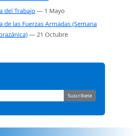
a del Trabajo
— 1 Mayo
a de las Fuerzas Armadas (Semana
razánica)
— 21 Octubre
Suscribete