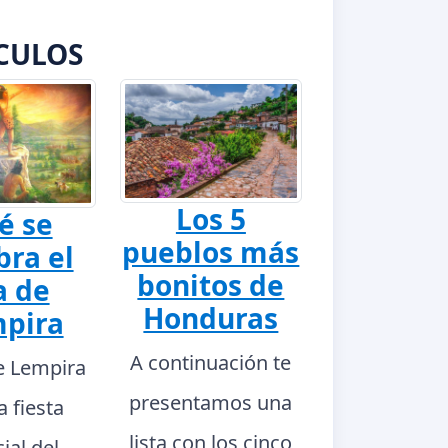
CULOS
Los 5
é se
pueblos más
bra el
bonitos de
a de
Honduras
pira
A continuación te
de Lempira
presentamos una
a fiesta
lista con los cinco
ial del