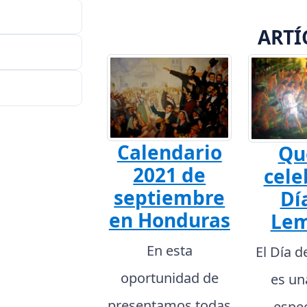
ARTÍ
Calendario
Qu
2021 de
cele
septiembre
Dí
en Honduras
Lem
En esta
El Día 
oportunidad de
es un
presentamos todas
espec