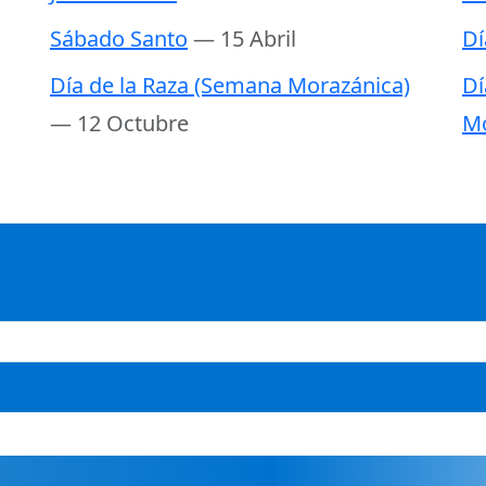
Sábado Santo
— 15 Abril
Dí
Día de la Raza (Semana Morazánica)
Dí
— 12 Octubre
Mo