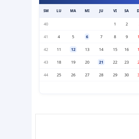
SM
LU
MA
MI
JU
VI
SA
40
1
2
41
4
5
6
7
8
9
42
11
12
13
14
15
16
43
18
19
20
21
22
23
44
25
26
27
28
29
30