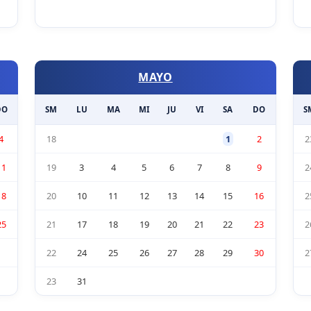
MAYO
DO
SM
LU
MA
MI
JU
VI
SA
DO
S
4
18
1
2
2
11
19
3
4
5
6
7
8
9
2
18
20
10
11
12
13
14
15
16
2
25
21
17
18
19
20
21
22
23
2
22
24
25
26
27
28
29
30
2
23
31