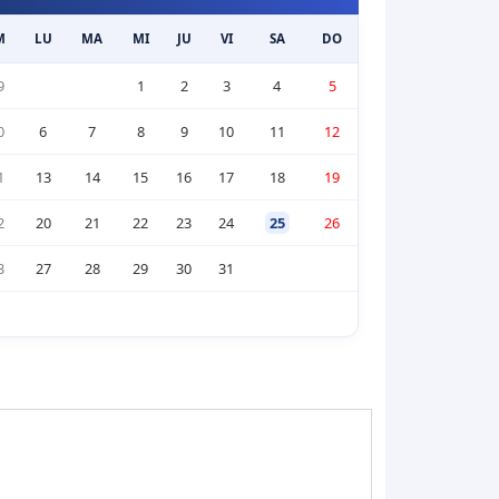
M
LU
MA
MI
JU
VI
SA
DO
9
1
2
3
4
5
0
6
7
8
9
10
11
12
1
13
14
15
16
17
18
19
2
20
21
22
23
24
25
26
3
27
28
29
30
31