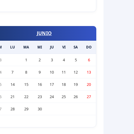
JUNIO
M
LU
MA
MI
JU
VI
SA
DO
3
1
2
3
4
5
6
4
7
8
9
10
11
12
13
5
14
15
16
17
18
19
20
6
21
22
23
24
25
26
27
7
28
29
30