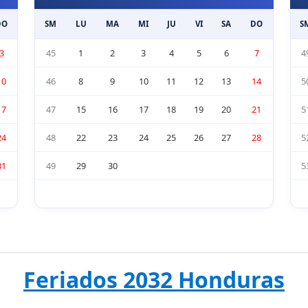
DO
SM
LU
MA
MI
JU
VI
SA
DO
S
3
45
1
2
3
4
5
6
7
4
10
46
8
9
10
11
12
13
14
5
17
47
15
16
17
18
19
20
21
5
24
48
22
23
24
25
26
27
28
5
31
49
29
30
5
Feriados 2032 Honduras