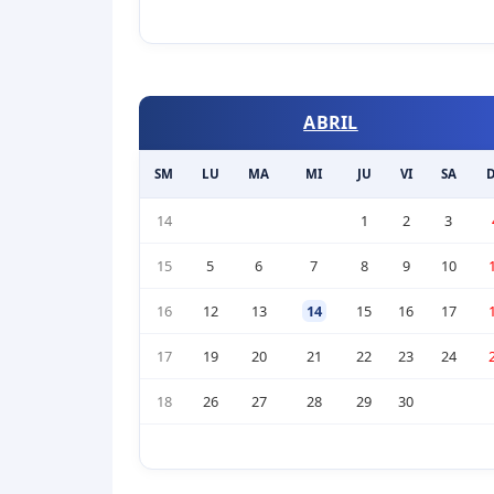
ABRIL
SM
LU
MA
MI
JU
VI
SA
14
1
2
3
15
5
6
7
8
9
10
16
12
13
14
15
16
17
17
19
20
21
22
23
24
18
26
27
28
29
30