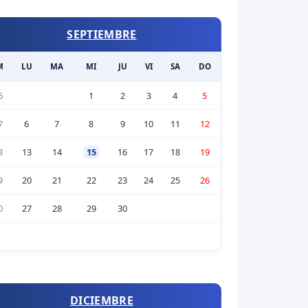
SEPTIEMBRE
M
LU
MA
MI
JU
VI
SA
DO
6
1
2
3
4
5
7
6
7
8
9
10
11
12
8
13
14
15
16
17
18
19
9
20
21
22
23
24
25
26
0
27
28
29
30
DICIEMBRE