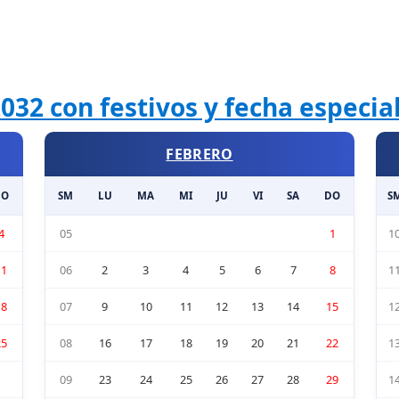
032 con festivos y fecha especi
FEBRERO
DO
SM
LU
MA
MI
JU
VI
SA
DO
S
4
05
1
1
11
06
2
3
4
5
6
7
8
1
18
07
9
10
11
12
13
14
15
1
25
08
16
17
18
19
20
21
22
1
09
23
24
25
26
27
28
29
1