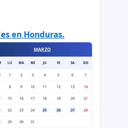
ales en Honduras.
MARZO
M
LU
MA
MI
JU
VI
SA
DO
0
1
2
3
4
5
6
7
1
8
9
10
11
12
13
14
2
15
16
17
18
19
20
21
3
22
23
24
25
26
27
28
4
29
30
31