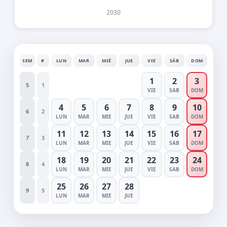
2030
SEM
#
LUN
MAR
MIÉ
JUE
VIE
SÁB
DOM
1
2
3
5
1
VIE
SAB
DOM
4
5
6
7
8
9
10
6
2
LUN
MAR
MIE
JUE
VIE
SAB
DOM
11
12
13
14
15
16
17
7
3
LUN
MAR
MIE
JUE
VIE
SAB
DOM
18
19
20
21
22
23
24
8
4
LUN
MAR
MIE
JUE
VIE
SAB
DOM
25
26
27
28
9
5
LUN
MAR
MIE
JUE