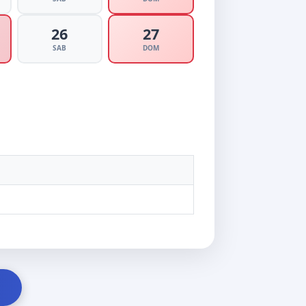
26
27
SAB
DOM