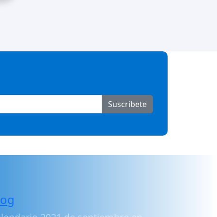
Suscribete
log