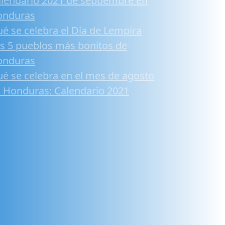
lendario 2021 de septiembre en
onduras
é se celebra el Día de Lempira
s 5 pueblos más bonitos de
onduras
é se celebra en el mes de agosto
 Honduras: Calendario 2021