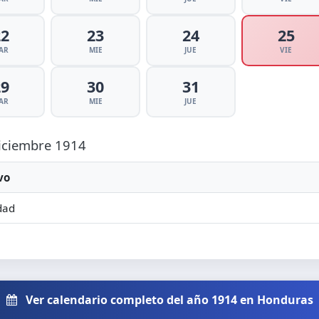
22
23
24
25
AR
MIE
JUE
VIE
29
30
31
AR
MIE
JUE
Diciembre 1914
vo
dad
Ver calendario completo del año 1914 en Honduras