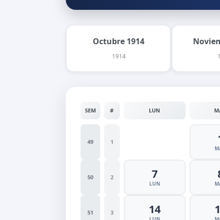
Octubre 1914
Noviem
1914
SEM
#
LUN
M
49
1
M
7
50
2
LUN
M
14
51
3
LUN
M