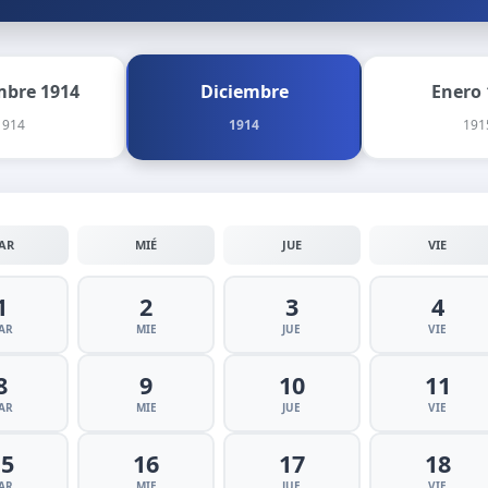
bre 1914
Diciembre
Enero 
1914
1914
191
AR
MIÉ
JUE
VIE
1
2
3
4
AR
MIE
JUE
VIE
8
9
10
11
AR
MIE
JUE
VIE
15
16
17
18
AR
MIE
JUE
VIE