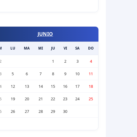
JUNIO
M
LU
MA
MI
JU
VI
SA
DO
2
1
2
3
4
3
5
6
7
8
9
10
11
4
12
13
14
15
16
17
18
5
19
20
21
22
23
24
25
6
26
27
28
29
30