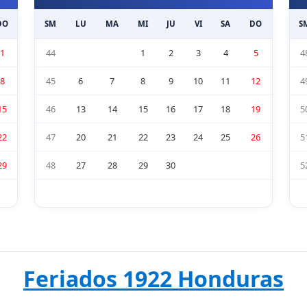
DO
SM
LU
MA
MI
JU
VI
SA
DO
S
1
44
1
2
3
4
5
4
8
45
6
7
8
9
10
11
12
4
15
46
13
14
15
16
17
18
19
5
22
47
20
21
22
23
24
25
26
5
29
48
27
28
29
30
5
Feriados 1922 Honduras