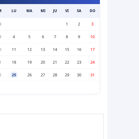
M
LU
MA
MI
JU
VI
SA
DO
8
1
2
3
9
4
5
6
7
8
9
10
0
11
12
13
14
15
16
17
1
18
19
20
21
22
23
24
2
25
26
27
28
29
30
31