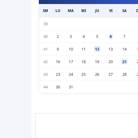
SM
LU
MA
MI
JU
VI
SA
39
40
2
3
4
5
6
7
41
9
10
11
12
13
14
42
16
17
18
19
20
21
43
23
24
25
26
27
28
44
30
31