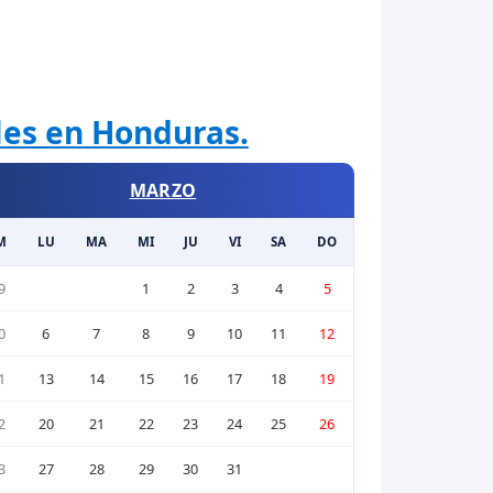
ales en Honduras.
MARZO
M
LU
MA
MI
JU
VI
SA
DO
9
1
2
3
4
5
0
6
7
8
9
10
11
12
1
13
14
15
16
17
18
19
2
20
21
22
23
24
25
26
3
27
28
29
30
31