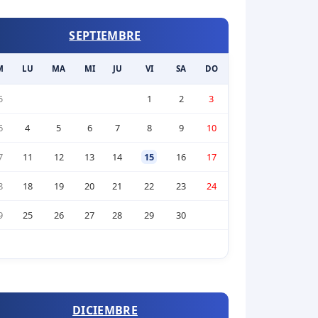
SEPTIEMBRE
M
LU
MA
MI
JU
VI
SA
DO
5
1
2
3
6
4
5
6
7
8
9
10
7
11
12
13
14
15
16
17
8
18
19
20
21
22
23
24
9
25
26
27
28
29
30
DICIEMBRE