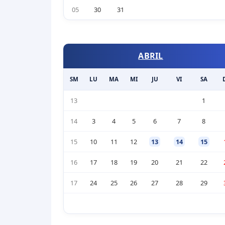
05
30
31
ABRIL
SM
LU
MA
MI
JU
VI
SA
13
1
14
3
4
5
6
7
8
15
10
11
12
13
14
15
16
17
18
19
20
21
22
17
24
25
26
27
28
29