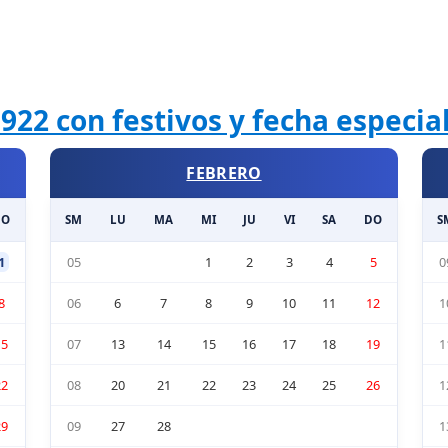
922 con festivos y fecha especi
FEBRERO
DO
SM
LU
MA
MI
JU
VI
SA
DO
S
1
05
1
2
3
4
5
0
8
06
6
7
8
9
10
11
12
1
15
07
13
14
15
16
17
18
19
1
22
08
20
21
22
23
24
25
26
1
29
09
27
28
1