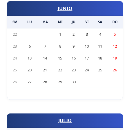
JUNIO
SM
LU
MA
MI
JU
VI
SA
DO
22
1
2
3
4
5
23
6
7
8
9
10
11
12
24
13
14
15
16
17
18
19
25
20
21
22
23
24
25
26
26
27
28
29
30
JULIO