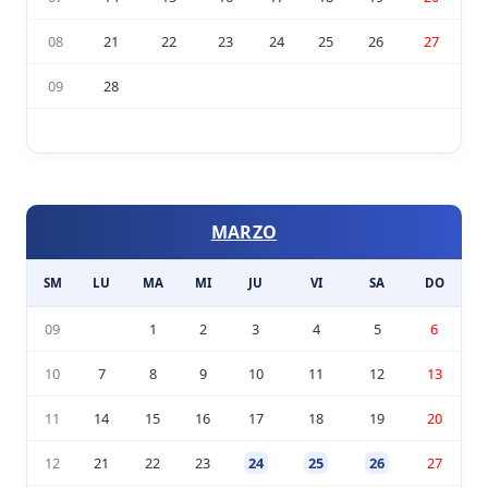
08
21
22
23
24
25
26
27
09
28
MARZO
SM
LU
MA
MI
JU
VI
SA
DO
09
1
2
3
4
5
6
10
7
8
9
10
11
12
13
11
14
15
16
17
18
19
20
12
21
22
23
24
25
26
27