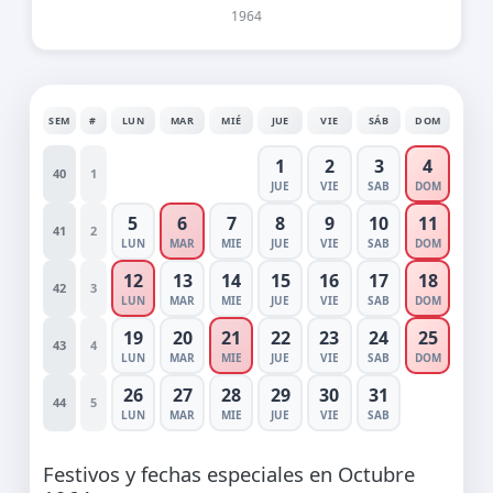
1964
SEM
#
LUN
MAR
MIÉ
JUE
VIE
SÁB
DOM
1
2
3
4
40
1
JUE
VIE
SAB
DOM
5
6
7
8
9
10
11
41
2
LUN
MAR
MIE
JUE
VIE
SAB
DOM
12
13
14
15
16
17
18
42
3
LUN
MAR
MIE
JUE
VIE
SAB
DOM
19
20
21
22
23
24
25
43
4
LUN
MAR
MIE
JUE
VIE
SAB
DOM
26
27
28
29
30
31
44
5
LUN
MAR
MIE
JUE
VIE
SAB
Festivos y fechas especiales en Octubre