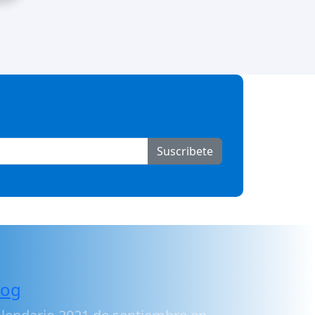
Suscribete
log