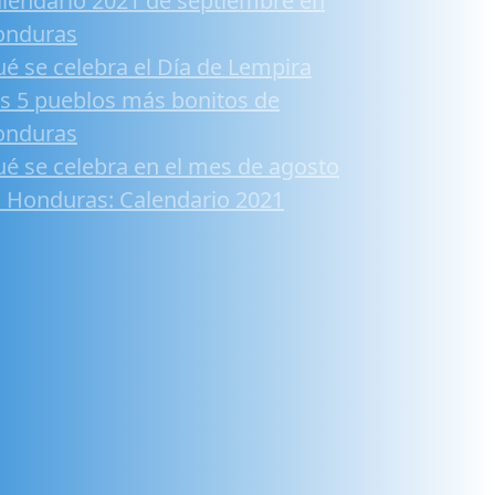
lendario 2021 de septiembre en
onduras
é se celebra el Día de Lempira
s 5 pueblos más bonitos de
onduras
é se celebra en el mes de agosto
 Honduras: Calendario 2021