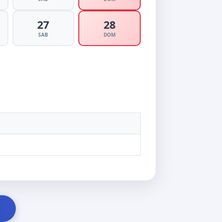
27
28
SAB
DOM