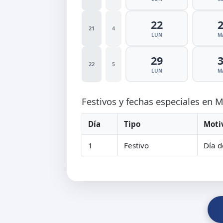
22
21
4
LUN
M
29
22
5
LUN
M
Festivos y fechas especiales en
Día
Tipo
Moti
1
Festivo
Día d