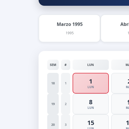
Marzo 1995
Abr
1995
SEM
#
LUN
M
1
18
1
LUN
M
8
19
2
LUN
M
15
20
3
LUN
M