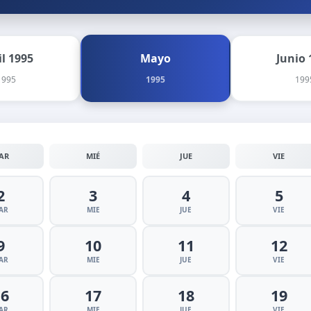
il 1995
Mayo
Junio 
1995
1995
199
AR
MIÉ
JUE
VIE
2
3
4
5
AR
MIE
JUE
VIE
9
10
11
12
AR
MIE
JUE
VIE
16
17
18
19
AR
MIE
JUE
VIE