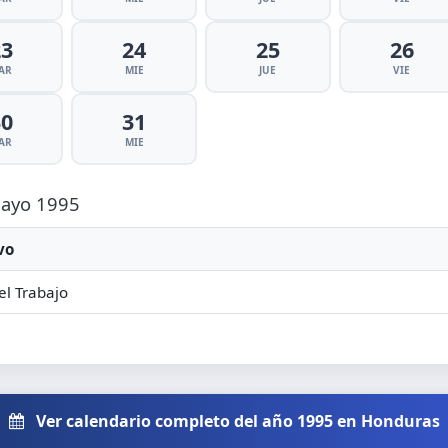
23
24
25
26
AR
MIE
JUE
VIE
30
31
AR
MIE
 Mayo 1995
vo
el Trabajo
Ver calendario completo del año 1995 en Honduras