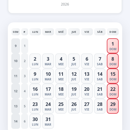
2026
SEM
#
LUN
MAR
MIÉ
JUE
VIE
SÁB
DOM
1
9
1
DOM
2
3
4
5
6
7
8
10
2
LUN
MAR
MIE
JUE
VIE
SAB
DOM
9
10
11
12
13
14
15
11
3
LUN
MAR
MIE
JUE
VIE
SAB
DOM
16
17
18
19
20
21
22
12
4
LUN
MAR
MIE
JUE
VIE
SAB
DOM
23
24
25
26
27
28
29
13
5
LUN
MAR
MIE
JUE
VIE
SAB
DOM
30
31
14
6
LUN
MAR