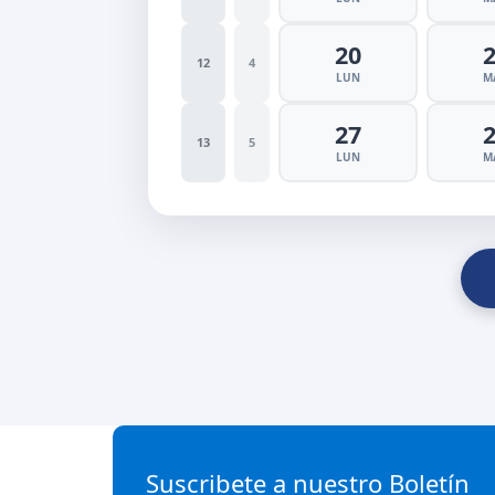
20
12
4
LUN
M
27
13
5
LUN
M
Suscribete a nuestro Boletín