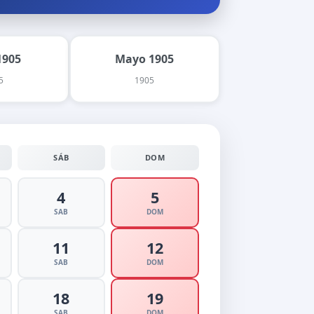
1905
Mayo 1905
5
1905
SÁB
DOM
4
5
SAB
DOM
11
12
SAB
DOM
18
19
SAB
DOM