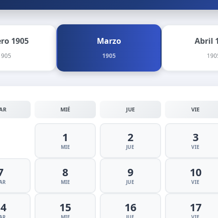
ero 1905
Marzo
Abril 
1905
1905
190
AR
MIÉ
JUE
VIE
1
2
3
MIE
JUE
VIE
7
8
9
10
AR
MIE
JUE
VIE
14
15
16
17
AR
MIE
JUE
VIE