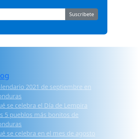
Suscribete
log
lendario 2021 de septiembre en
onduras
é se celebra el Día de Lempira
s 5 pueblos más bonitos de
onduras
é se celebra en el mes de agosto