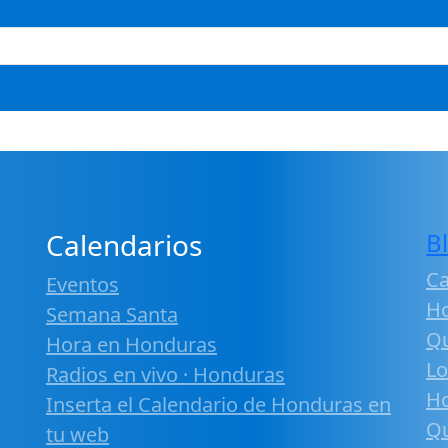
Calendarios
B
Ca
Eventos
H
Semana Santa
Qu
Hora en Honduras
Lo
Radios en vivo · Honduras
H
Inserta el Calendario de Honduras en
Qu
tu web