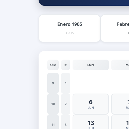
Enero 1905
Febr
1905
SEM
#
LUN
M
9
1
6
10
2
LUN
M
13
11
3
LUN
M