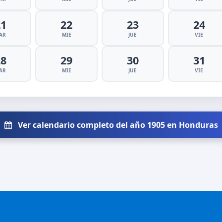
21
22
23
24
AR
MIE
JUE
VIE
28
29
30
31
AR
MIE
JUE
VIE
Ver calendario completo del año 1905 en Honduras