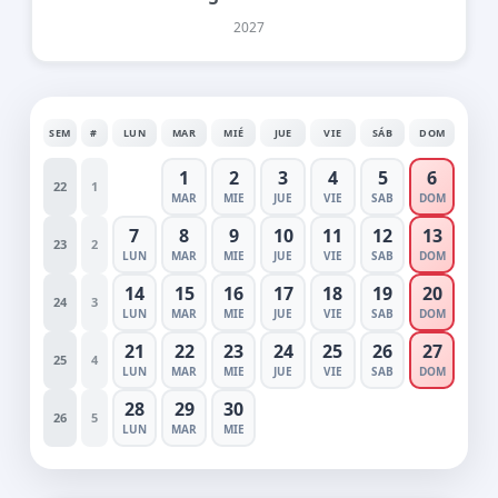
2027
SEM
#
LUN
MAR
MIÉ
JUE
VIE
SÁB
DOM
1
2
3
4
5
6
22
1
MAR
MIE
JUE
VIE
SAB
DOM
7
8
9
10
11
12
13
23
2
LUN
MAR
MIE
JUE
VIE
SAB
DOM
14
15
16
17
18
19
20
24
3
LUN
MAR
MIE
JUE
VIE
SAB
DOM
21
22
23
24
25
26
27
25
4
LUN
MAR
MIE
JUE
VIE
SAB
DOM
28
29
30
26
5
LUN
MAR
MIE