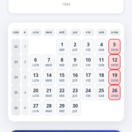
1994
SEM
#
LUN
MAR
MIÉ
JUE
VIE
SÁB
DOM
1
2
3
4
5
22
1
MIE
JUE
VIE
SAB
DOM
6
7
8
9
10
11
12
23
2
LUN
MAR
MIE
JUE
VIE
SAB
DOM
13
14
15
16
17
18
19
24
3
LUN
MAR
MIE
JUE
VIE
SAB
DOM
20
21
22
23
24
25
26
25
4
LUN
MAR
MIE
JUE
VIE
SAB
DOM
27
28
29
30
26
5
LUN
MAR
MIE
JUE