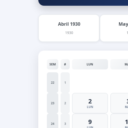
Abril 1930
May
1930
SEM
#
LUN
M
22
1
2
23
2
LUN
M
9
24
3
LUN
M