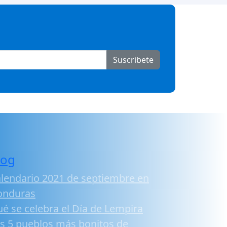
Suscribete
log
lendario 2021 de septiembre en
onduras
é se celebra el Día de Lempira
s 5 pueblos más bonitos de