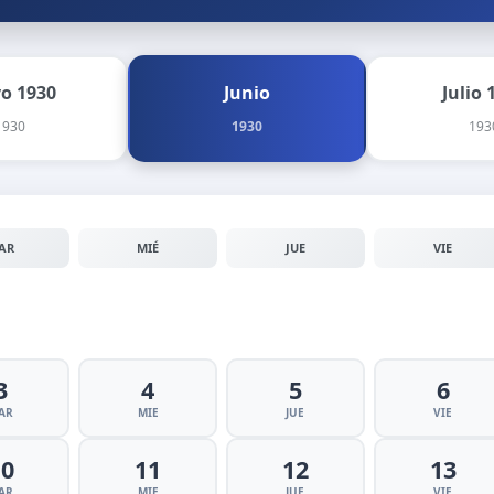
o 1930
Junio
Julio 
1930
1930
193
AR
MIÉ
JUE
VIE
3
4
5
6
AR
MIE
JUE
VIE
10
11
12
13
AR
MIE
JUE
VIE