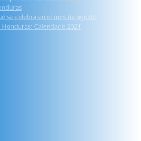
onduras
é se celebra en el mes de agosto
 Honduras: Calendario 2021