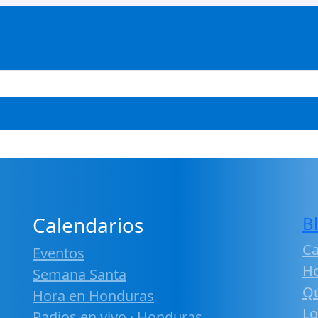
Calendarios
B
Ca
Eventos
H
Semana Santa
Qu
Hora en Honduras
Lo
Radios en vivo · Honduras