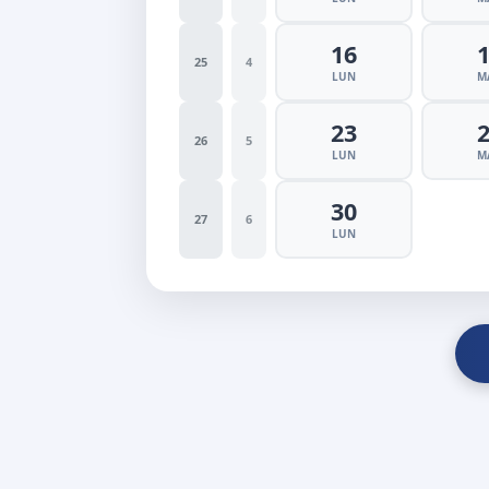
16
25
4
LUN
M
23
26
5
LUN
M
30
27
6
LUN