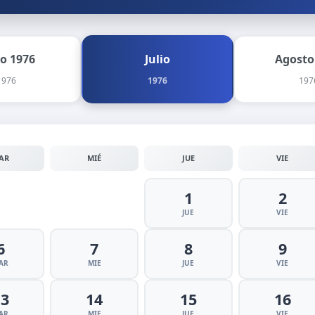
io 1976
Julio
Agosto
1976
1976
197
AR
MIÉ
JUE
VIE
1
2
JUE
VIE
6
7
8
9
AR
MIE
JUE
VIE
13
14
15
16
AR
MIE
JUE
VIE