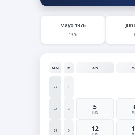
Mayo 1976
Jun
1976
SEM
#
LUN
M
27
1
5
28
2
LUN
M
12
29
3
LUN
M