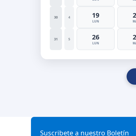
19
30
4
LUN
M
26
31
5
LUN
M
Suscribete a nuestro Boletín