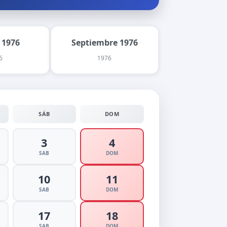
 1976
Septiembre 1976
6
1976
SÁB
DOM
3
4
SAB
DOM
10
11
SAB
DOM
17
18
SAB
DOM