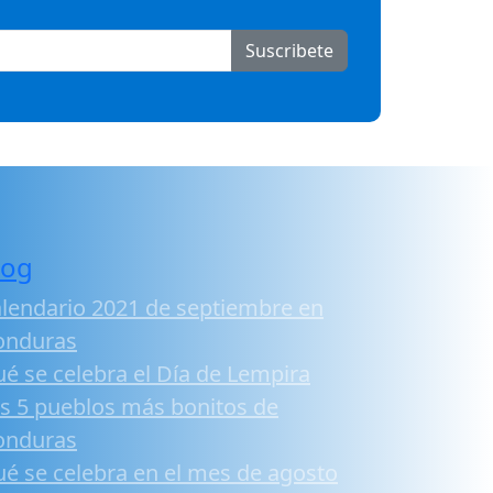
Suscribete
log
lendario 2021 de septiembre en
onduras
é se celebra el Día de Lempira
s 5 pueblos más bonitos de
onduras
é se celebra en el mes de agosto