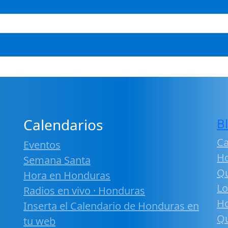
Calendarios
B
Ca
Eventos
H
Semana Santa
Qu
Hora en Honduras
Lo
Radios en vivo · Honduras
H
Inserta el Calendario de Honduras en
Qu
tu web