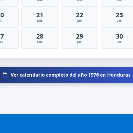
20
21
22
23
AR
MIE
JUE
VIE
27
28
29
30
AR
MIE
JUE
VIE
Ver calendario completo del año 1976 en Honduras