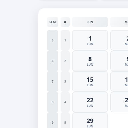
SEM
#
LUN
M
1
5
1
LUN
M
8
6
2
LUN
M
15
7
3
LUN
M
22
8
4
LUN
M
29
9
5
LUN