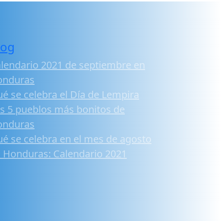
log
lendario 2021 de septiembre en
onduras
é se celebra el Día de Lempira
s 5 pueblos más bonitos de
onduras
é se celebra en el mes de agosto
 Honduras: Calendario 2021