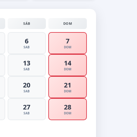
SÁB
DOM
6
7
SAB
DOM
13
14
SAB
DOM
20
21
SAB
DOM
27
28
SAB
DOM