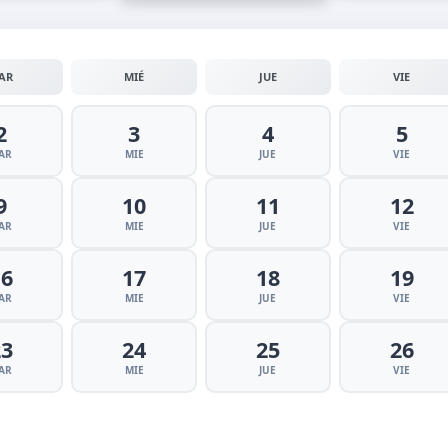
AR
MIÉ
JUE
VIE
2
3
4
5
AR
MIE
JUE
VIE
9
10
11
12
AR
MIE
JUE
VIE
16
17
18
19
AR
MIE
JUE
VIE
23
24
25
26
AR
MIE
JUE
VIE