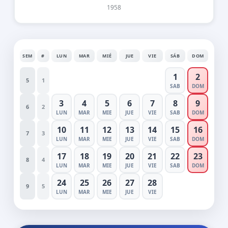
1958
SEM
#
LUN
MAR
MIÉ
JUE
VIE
SÁB
DOM
1
2
5
1
SAB
DOM
3
4
5
6
7
8
9
6
2
LUN
MAR
MIE
JUE
VIE
SAB
DOM
10
11
12
13
14
15
16
7
3
LUN
MAR
MIE
JUE
VIE
SAB
DOM
17
18
19
20
21
22
23
8
4
LUN
MAR
MIE
JUE
VIE
SAB
DOM
24
25
26
27
28
9
5
LUN
MAR
MIE
JUE
VIE