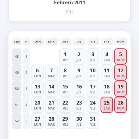
Febrero 2011
2011
SEM
#
LUN
MAR
MIÉ
JUE
VIE
SÁB
DOM
1
2
3
4
5
48
1
MIE
JUE
VIE
SAB
DOM
6
7
8
9
10
11
12
49
2
LUN
MAR
MIE
JUE
VIE
SAB
DOM
13
14
15
16
17
18
19
50
3
LUN
MAR
MIE
JUE
VIE
SAB
DOM
20
21
22
23
24
25
26
51
4
LUN
MAR
MIE
JUE
VIE
SAB
DOM
27
28
29
30
31
52
5
LUN
MAR
MIE
JUE
VIE