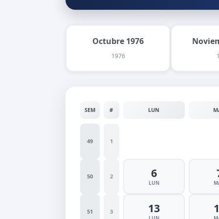
Octubre 1976
Noviem
1976
SEM
#
LUN
M
49
1
6
50
2
LUN
M
13
51
3
LUN
M