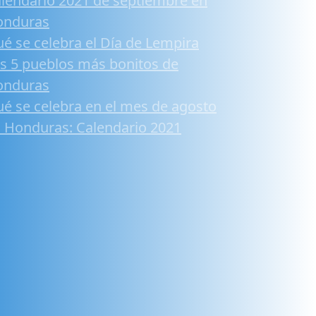
lendario 2021 de septiembre en
onduras
é se celebra el Día de Lempira
s 5 pueblos más bonitos de
onduras
é se celebra en el mes de agosto
 Honduras: Calendario 2021