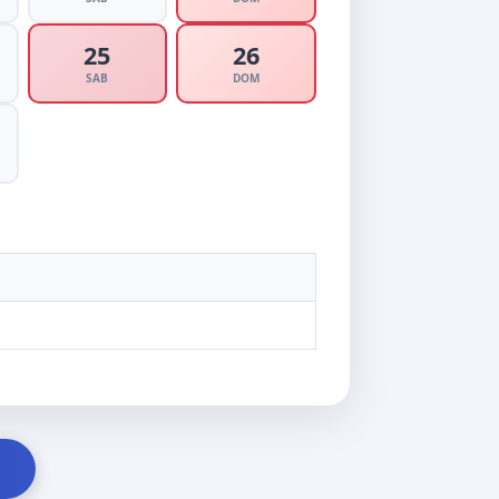
25
26
SAB
DOM