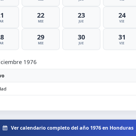
21
22
23
24
AR
MIE
JUE
VIE
28
29
30
31
AR
MIE
JUE
VIE
Diciembre 1976
vo
dad
Ver calendario completo del año 1976 en Honduras