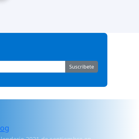
Suscribete
log