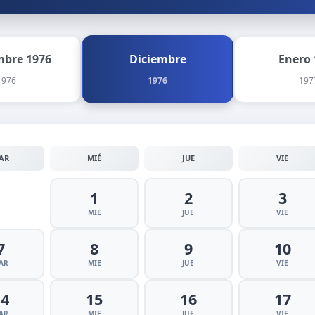
bre 1976
Diciembre
Enero 
1976
1976
197
AR
MIÉ
JUE
VIE
1
2
3
MIE
JUE
VIE
7
8
9
10
AR
MIE
JUE
VIE
14
15
16
17
AR
MIE
JUE
VIE