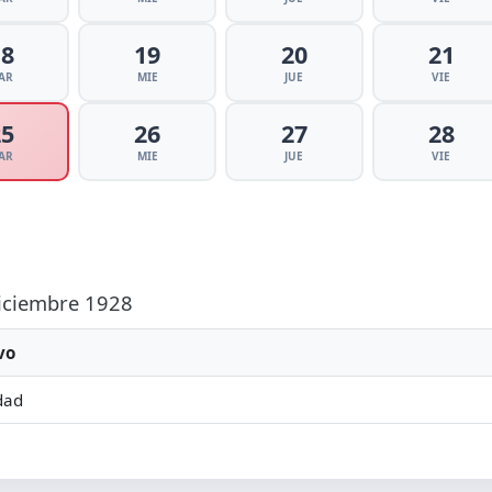
18
19
20
21
AR
MIE
JUE
VIE
25
26
27
28
AR
MIE
JUE
VIE
Diciembre 1928
vo
dad