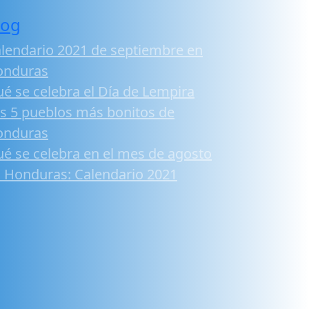
log
lendario 2021 de septiembre en
onduras
é se celebra el Día de Lempira
s 5 pueblos más bonitos de
onduras
é se celebra en el mes de agosto
 Honduras: Calendario 2021