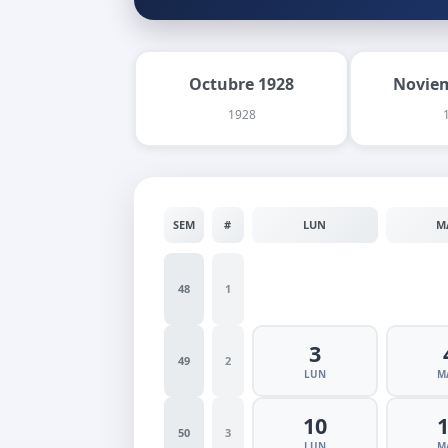
Octubre 1928
Noviem
1928
SEM
#
LUN
M
48
1
3
49
2
LUN
M
10
50
3
LUN
M