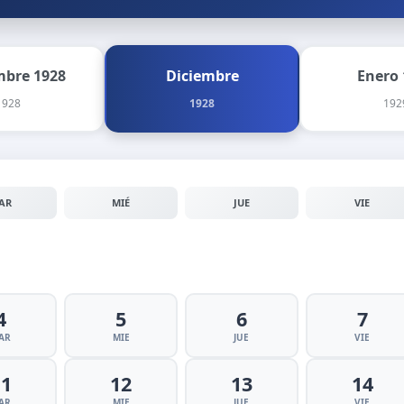
bre 1928
Diciembre
Enero 
1928
1928
192
AR
MIÉ
JUE
VIE
4
5
6
7
AR
MIE
JUE
VIE
11
12
13
14
AR
MIE
JUE
VIE