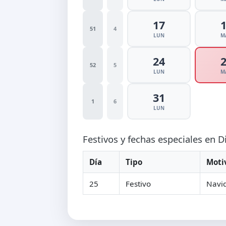
17
51
4
LUN
M
24
52
5
LUN
M
31
1
6
LUN
Festivos y fechas especiales en 
Día
Tipo
Moti
25
Festivo
Navi