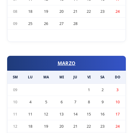
08
18
19
20
21
22
23
24
09
25
26
27
28
MARZO
SM
LU
MA
MI
JU
VI
SA
DO
09
1
2
3
10
4
5
6
7
8
9
10
11
11
12
13
14
15
16
17
12
18
19
20
21
22
23
24