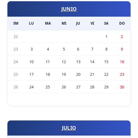
JUNIO
SM
LU
MA
MI
JU
VI
SA
DO
22
1
2
23
3
4
5
6
7
8
9
24
10
11
12
13
14
15
16
25
17
18
19
20
21
22
23
26
24
25
26
27
28
29
30
JULIO