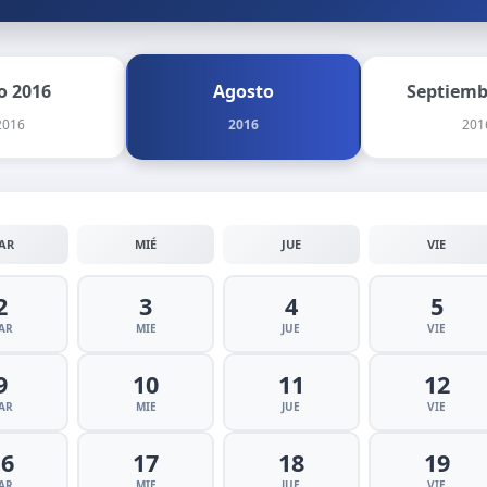
io 2016
Agosto
Septiemb
2016
2016
201
AR
MIÉ
JUE
VIE
2
3
4
5
AR
MIE
JUE
VIE
9
10
11
12
AR
MIE
JUE
VIE
16
17
18
19
AR
MIE
JUE
VIE