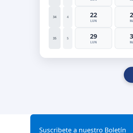
22
34
4
LUN
M
29
35
5
LUN
M
Suscribete a nuestro Boletín