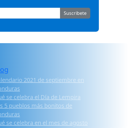
Suscribete
log
lendario 2021 de septiembre en
onduras
é se celebra el Día de Lempira
s 5 pueblos más bonitos de
onduras
é se celebra en el mes de agosto