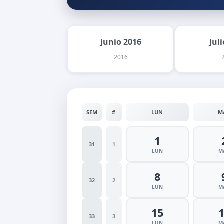
Junio 2016
Jul
2016
SEM
#
LUN
M
1
31
1
LUN
M
8
32
2
LUN
M
15
33
3
LUN
M