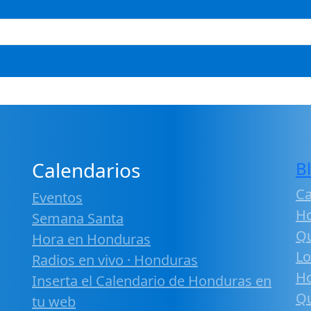
Calendarios
B
Ca
Eventos
H
Semana Santa
Qu
Hora en Honduras
Lo
Radios en vivo · Honduras
H
Inserta el Calendario de Honduras en
Qu
tu web