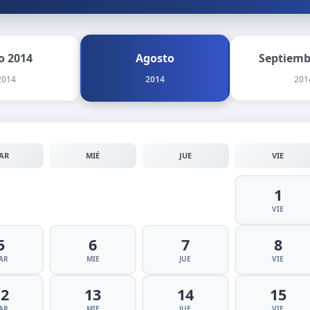
io 2014
Agosto
Septiemb
2014
2014
201
AR
MIÉ
JUE
VIE
1
VIE
5
6
7
8
AR
MIE
JUE
VIE
12
13
14
15
AR
MIE
JUE
VIE