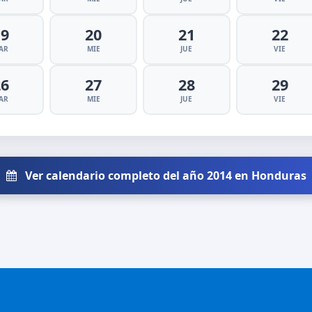
19
20
21
22
AR
MIE
JUE
VIE
26
27
28
29
AR
MIE
JUE
VIE
Ver calendario completo del año 2014 en Honduras