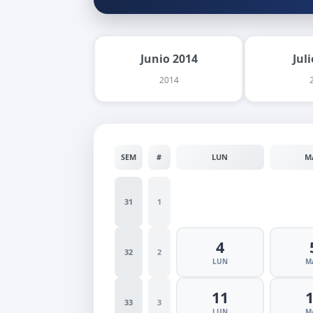
Junio 2014
Jul
2014
SEM
#
LUN
M
31
1
4
32
2
LUN
M
11
33
3
LUN
M