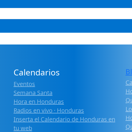
Calendarios
B
Ca
Eventos
H
Semana Santa
Qu
Hora en Honduras
Lo
Radios en vivo · Honduras
H
Inserta el Calendario de Honduras en
Qu
tu web