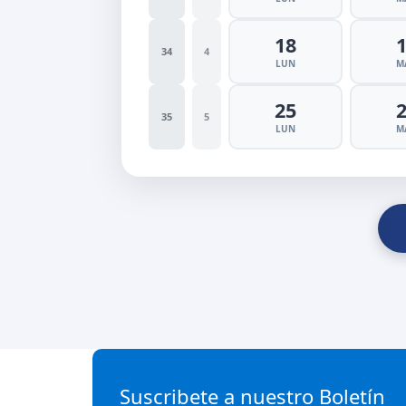
18
34
4
LUN
M
25
35
5
LUN
M
Suscribete a nuestro Boletín