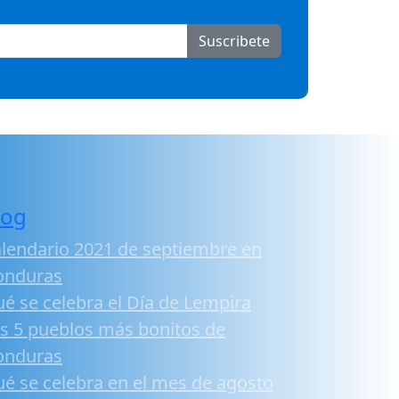
Suscribete
log
lendario 2021 de septiembre en
onduras
é se celebra el Día de Lempira
s 5 pueblos más bonitos de
onduras
é se celebra en el mes de agosto