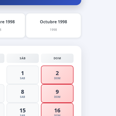
re 1998
Octubre 1998
8
1998
SÁB
DOM
1
2
SAB
DOM
8
9
SAB
DOM
15
16
SAB
DOM