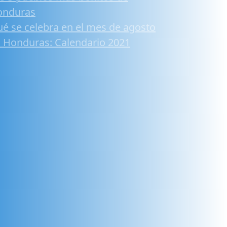
onduras
é se celebra en el mes de agosto
 Honduras: Calendario 2021