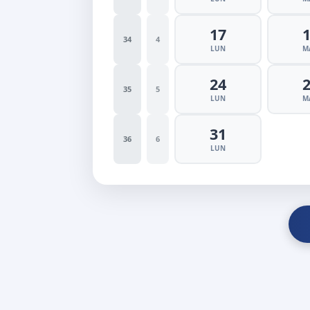
17
34
4
LUN
M
24
35
5
LUN
M
31
36
6
LUN