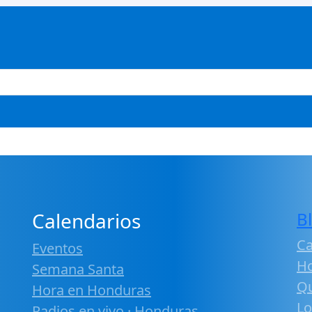
Calendarios
B
Ca
Eventos
H
Semana Santa
Qu
Hora en Honduras
Lo
Radios en vivo · Honduras