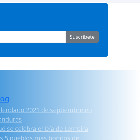
Suscribete
log
lendario 2021 de septiembre en
onduras
é se celebra el Día de Lempira
s 5 pueblos más bonitos de