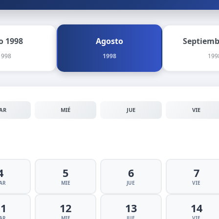
io 1998
Agosto
Septiemb
1998
1998
199
AR
MIÉ
JUE
VIE
4
5
6
7
AR
MIE
JUE
VIE
11
12
13
14
AR
MIE
JUE
VIE