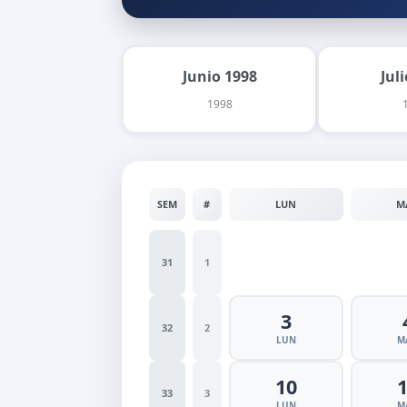
Junio 1998
Jul
1998
SEM
#
LUN
M
31
1
3
32
2
LUN
M
10
33
3
LUN
M