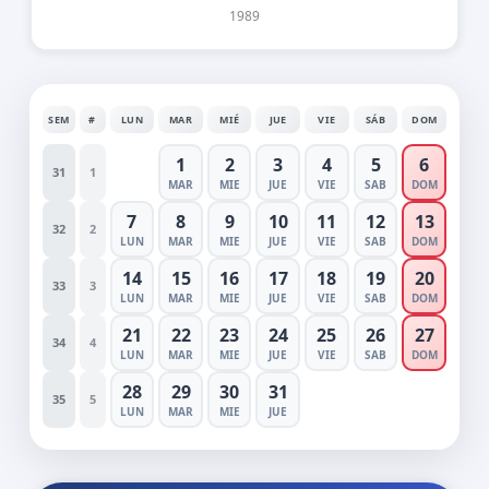
1989
SEM
#
LUN
MAR
MIÉ
JUE
VIE
SÁB
DOM
1
2
3
4
5
6
31
1
MAR
MIE
JUE
VIE
SAB
DOM
7
8
9
10
11
12
13
32
2
LUN
MAR
MIE
JUE
VIE
SAB
DOM
14
15
16
17
18
19
20
33
3
LUN
MAR
MIE
JUE
VIE
SAB
DOM
21
22
23
24
25
26
27
34
4
LUN
MAR
MIE
JUE
VIE
SAB
DOM
28
29
30
31
35
5
LUN
MAR
MIE
JUE